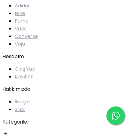
Adidas
Nıke
Puma
Vans
Converse
Veja
Hesabım
Giriş Yap
Kayıt Ol
Hakkımızda
İletişim
S.S.S
Kategoriler