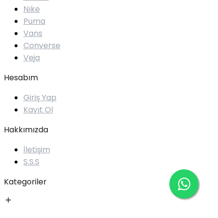
Nıke
Puma
Vans
Converse
Veja
Hesabım
Giriş Yap
Kayıt Ol
Hakkımızda
İletişim
S.S.S
Kategoriler