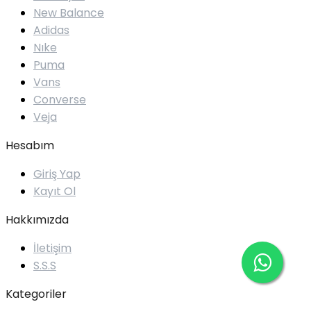
New Balance
Adidas
Nıke
Puma
Vans
Converse
Veja
Hesabım
Giriş Yap
Kayıt Ol
Hakkımızda
İletişim
S.S.S
Kategoriler