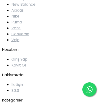
New Balance
Adidas
Nıke
Puma
Vans
Converse
Veja
Hesabım
Giriş Yap
Kayıt Ol
Hakkımızda
İletişim
S.S.S
Kategoriler